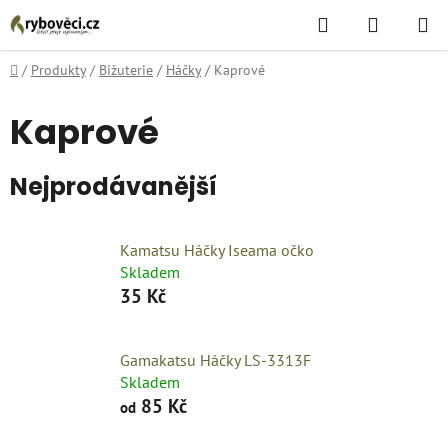
Přejít
Hledat
NÁKUPN
na
KOŠÍK
obsah
Domů
/
Produkty
/
Bižuterie
/
Háčky
/
Kaprové
Kaprové
Nejprodávanější
Kamatsu Háčky Iseama očko
Skladem
35 Kč
Gamakatsu Háčky LS-3313F
Skladem
85 Kč
od