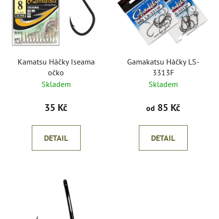
p
o
i
d
s
u
p
k
r
t
o
Kamatsu Háčky Iseama
Gamakatsu Háčky LS-
ů
očko
3313F
d
Skladem
Skladem
u
k
35 Kč
85 Kč
od
t
ů
DETAIL
DETAIL