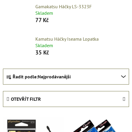
Gamakatsu Háčky LS-3323F
Skladem
77 Kč
Kamatsu Háčky Iseama Lopatka
Skladem
35 Kč
Ř
Řadit podle:
Nejprodávanější
a
z
e
OTEVŘÍT FILTR
n
í
V
p
ý
r