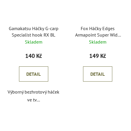
Gamakatsu Háčky G-carp
Fox Háčky Edges
Specialist hook RX BL
Armapoint Super Wide
Gape Inturned Eye
Skladem
Skladem
140 Kč
149 Kč
DETAIL
DETAIL
Výborný bezhrotový háček
ve tv…