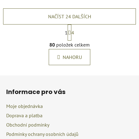
NAČÍST 24 DALŠÍCH
S
t
1
4
r
O
á
80
položek celkem
v
n
l
k
NAHORU
á
o
d
v
a
á
Z
c
n
á
í
í
Informace pro vás
p
p
r
a
Moje objednávka
v
t
k
Doprava a platba
í
y
Obchodní podmínky
v
Podmínky ochrany osobních údajů
ý