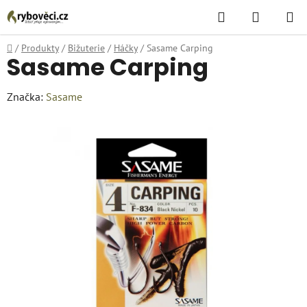
Přejít
Hledat
NÁKUPN
na
KOŠÍK
obsah
Domů
/
Produkty
/
Bižuterie
/
Háčky
/
Sasame Carping
Sasame Carping
Značka:
Sasame