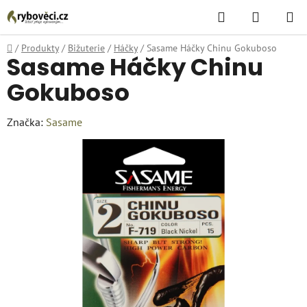
Přejít
Hledat
NÁKUPN
na
KOŠÍK
obsah
Domů
/
Produkty
/
Bižuterie
/
Háčky
/
Sasame Háčky Chinu Gokuboso
Sasame Háčky Chinu
Gokuboso
Značka:
Sasame