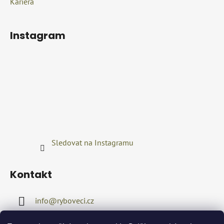
Kariéra
Instagram
Sledovat na Instagramu
Kontakt
info
@
ryboveci.cz
+420722416689