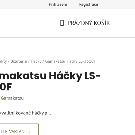
Přihlášení
Registrace
eklamace
Provozovatel a fakturační údaje
Kariéra
PRÁZDNÝ KOŠÍK
NÁKUPNÍ
KOŠÍK
ukty
/
Bižuterie
/
Háčky
/
Gamakatsu Háčky LS-3310F
makatsu Háčky LS-
10F
:
Gamakatsu
kvalitní kované háčky p…
LTE VARIANTU