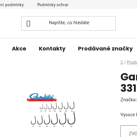
ní podmínky
Podmínky ochrany osobních údajů
Vrácení a r
Akce
Kontakty
Prodávané značky
Domů
/
Prod
Ga
33
Značka
Vysoce 
ZVO