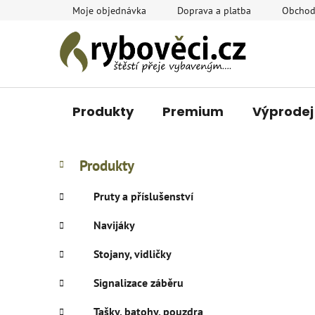
Přejít
Moje objednávka
Doprava a platba
Obchod
na
obsah
Produkty
Premium
Výprodej
P
K
Přeskočit
Produkty
a
o
kategorie
t
s
Pruty a příslušenství
e
t
g
Navijáky
r
o
a
r
Stojany, vidličky
i
n
e
n
Signalizace záběru
í
Tašky, batohy, pouzdra