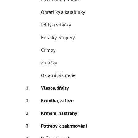
Obratlíky a karabinky
Jehly a vrtáčky
Korálky, Stopery
Crimpy
Zarážky
Ostatní bižuterie
Vlasce, šňůry
Krmítka, zátěže
Krmení, nástrahy
Potřeby k zakrmování