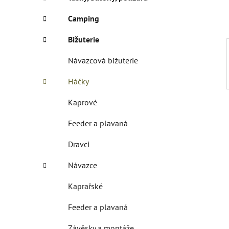
p
a
Camping
n
Bižuterie
e
l
Návazcová bižuterie
Háčky
Kaprové
Feeder a plavaná
Dravci
Návazce
Kaprařské
Feeder a plavaná
Závěsky a montáže