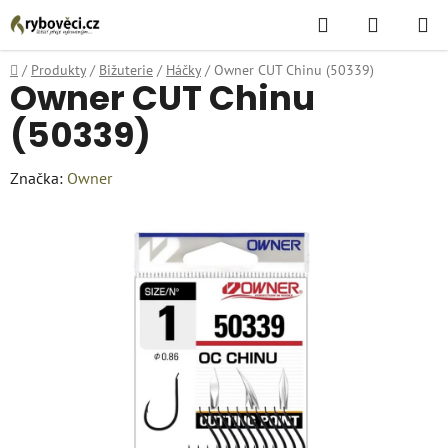
Přejít
Hledat
NÁKUPN
na
KOŠÍK
obsah
Domů
/
Produkty
/
Bižuterie
/
Háčky
/
Owner CUT Chinu (50339)
Owner CUT Chinu
(50339)
Značka:
Owner