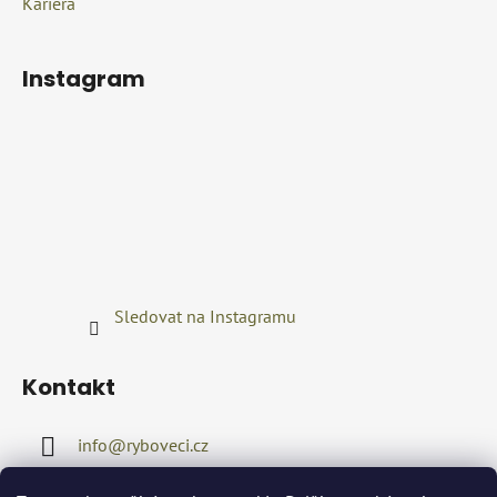
Kariéra
Instagram
Sledovat na Instagramu
Kontakt
info
@
ryboveci.cz
+420722416689