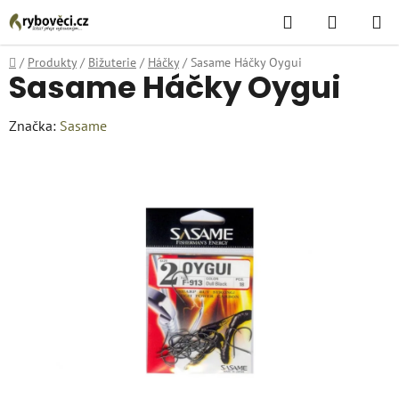
Přejít
Hledat
NÁKUPN
na
KOŠÍK
obsah
Domů
/
Produkty
/
Bižuterie
/
Háčky
/
Sasame Háčky Oygui
Sasame Háčky Oygui
Značka:
Sasame