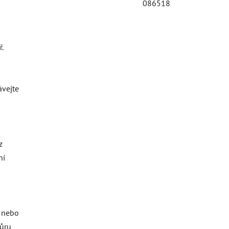
086518
.
ávejte
z
ní
o nebo
ňůru