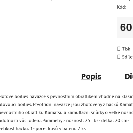
Kód:
60
Měrná
Tisk
Sdíle
Popis
Di
Hotové boilies návazce s pevnostním obratlíkem vhodné na klasic
plovoucí boilies. Prvotřídní návazce jsou zhotoveny z háčků Kama
pevnostního obratlíku Kamatsu a kamuflážní šňůrky o velké nosno
odolnosti vůči oděru. Parametry:- nosnost: 25 Lbs- délka: 20 cm-
velikost háčku: 1- počet kusů v balení: 2 ks