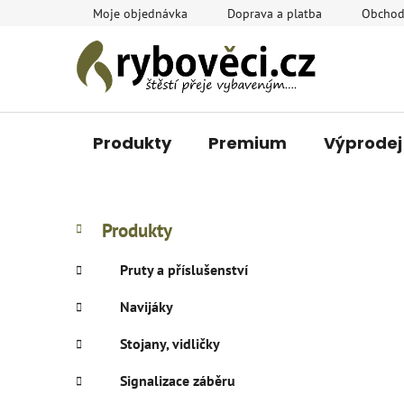
Přejít
Moje objednávka
Doprava a platba
Obchod
na
obsah
Produkty
Premium
Výprodej
P
K
Přeskočit
Produkty
a
o
kategorie
t
s
Pruty a příslušenství
e
t
g
Navijáky
r
o
a
r
Stojany, vidličky
i
n
e
n
Signalizace záběru