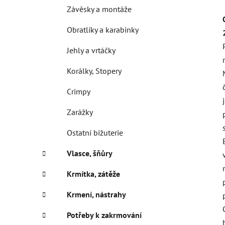
Závěsky a montáže
Obratlíky a karabinky
Jehly a vrtáčky
Korálky, Stopery
Crimpy
Zarážky
Ostatní bižuterie
Vlasce, šňůry
Krmítka, zátěže
Krmení, nástrahy
Potřeby k zakrmování