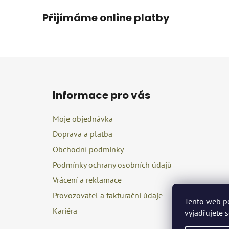
Přijímáme online platby
Z
á
Informace pro vás
p
a
Moje objednávka
t
Doprava a platba
í
Obchodní podmínky
Podmínky ochrany osobních údajů
Vrácení a reklamace
Provozovatel a fakturační údaje
Tento web p
Kariéra
vyjadřujete 