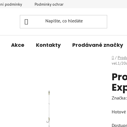
ní podmínky
Podmínky ochrany osobních údajů
Vrácení a r
Akce
Kontakty
Prodávané značky
Domů
/
Prod
vel.1/20
Pro
Exp
Značka
Hotové 
Dostup