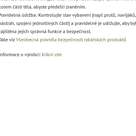
kolem částí těla, abyste předešli zraněním.
Pravidelná údržba: Kontrolujte stav vybavení (např. prutů, navijáků,
nástrah, spojení jednotlivých částí) a pravidelně je udržujte, aby by
zajištěna jejich správná funkce a bezpečnost.
Dále viz
Všeobecná pravidla bezpečnosti rybářských produktů
Informace o výrobci:
klikni zde