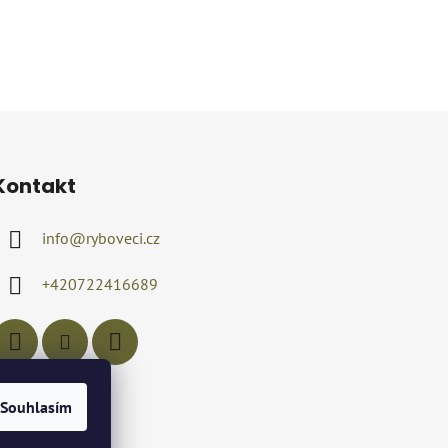
Kontakt
info
@
ryboveci.cz
+420722416689
Souhlasím