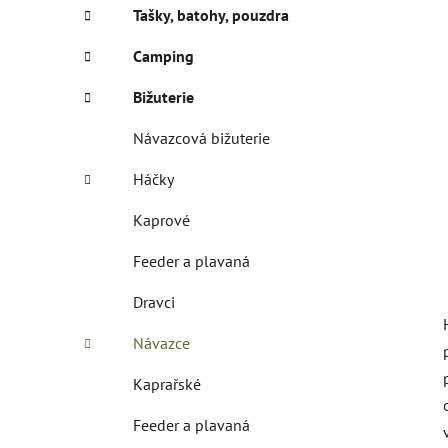
í
Tašky, batohy, pouzdra
p
a
Camping
n
Bižuterie
e
l
Návazcová bižuterie
Háčky
Kaprové
Feeder a plavaná
Dravci
Návazce
Kaprařské
Feeder a plavaná