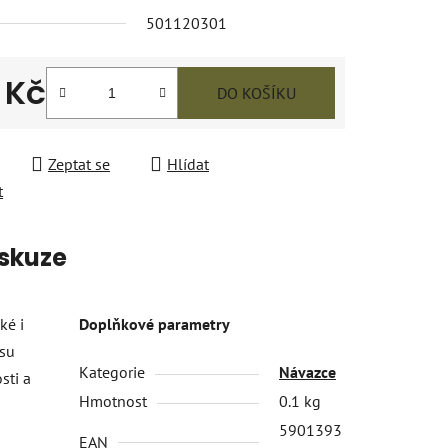
501120301
 Kč
DO KOŠÍKU
 cena:
Zeptat se
Hlídat
t
skuze
ké i
Doplňkové parametry
tsu
Kategorie
Návazce
sti a
Hmotnost
0.1 kg
5901393
EAN