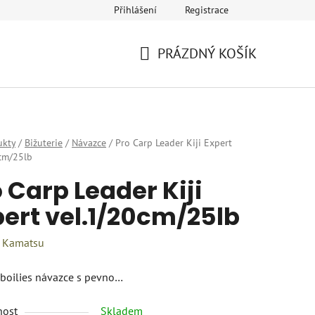
Přihlášení
Registrace
eklamace
Provozovatel a fakturační údaje
Kariéra
PRÁZDNÝ KOŠÍK
NÁKUPNÍ
KOŠÍK
ukty
/
Bižuterie
/
Návazce
/
Pro Carp Leader Kiji Expert
cm/25lb
 Carp Leader Kiji
ert vel.1/20cm/25lb
:
Kamatsu
boilies návazce s pevno…
nost
Skladem