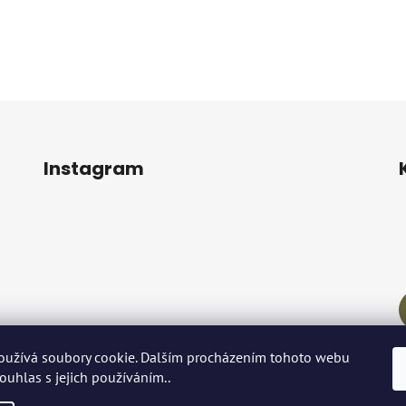
Instagram
oužívá soubory cookie. Dalším procházením tohoto webu
Sledovat na Instagramu
souhlas s jejich používáním..