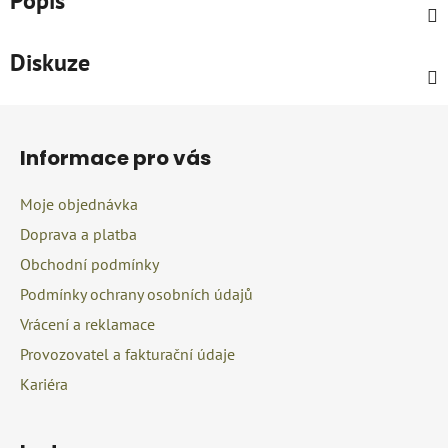
Popis
Diskuze
Z
á
Informace pro vás
p
a
Moje objednávka
t
Doprava a platba
í
Obchodní podmínky
Podmínky ochrany osobních údajů
Vrácení a reklamace
Provozovatel a fakturační údaje
Kariéra