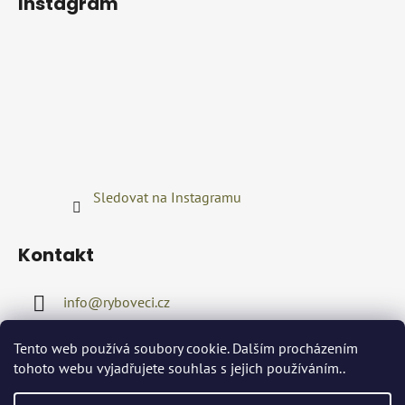
Instagram
Sledovat na Instagramu
Kontakt
info
@
ryboveci.cz
+420722416689
Tento web používá soubory cookie. Dalším procházením
tohoto webu vyjadřujete souhlas s jejich používáním..