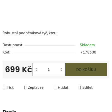
Robustní podběráková tyč, kter…
Dostupnost
Skladem
Kód:
7178300
699 Kč
DO KOŠÍKU
Měrná cena:
Tisk
Zeptat se
Hlídat
Sdílet