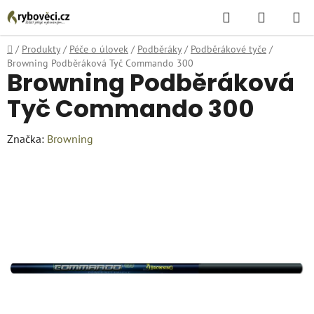
Přejít
Hledat
NÁKUPN
na
KOŠÍK
obsah
Domů
/
Produkty
/
Péče o úlovek
/
Podběráky
/
Podběrákové tyče
/
Browning Podběráková Tyč Commando 300
Browning Podběráková
Tyč Commando 300
Značka:
Browning