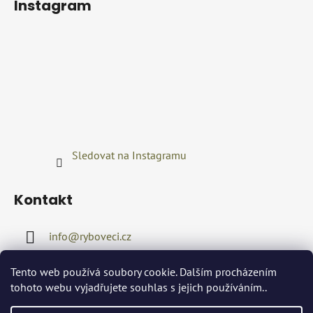
Instagram
u
Sledovat na Instagramu
Kontakt
info
@
ryboveci.cz
+420722416689
Tento web používá soubory cookie. Dalším procházením
tohoto webu vyjadřujete souhlas s jejich používáním..