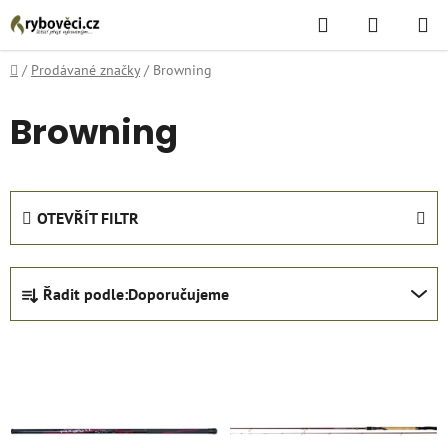
Přejít
Hledat
NÁKUPN
na
KOŠÍK
obsah
Domů
/
Prodávané značky
/
Browning
Browning
OTEVŘÍT FILTR
Ř
Řadit podle:
Doporučujeme
a
z
V
e
ý
n
p
í
i
p