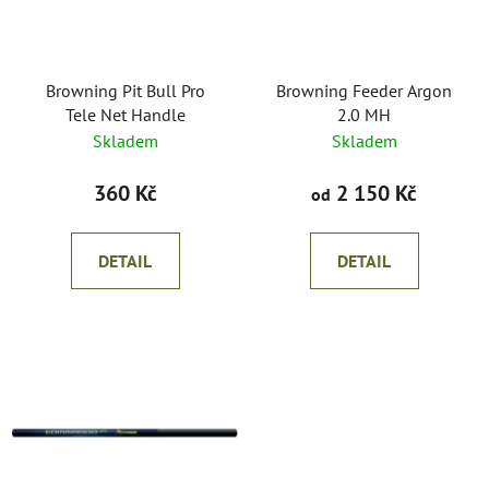
s
r
p
o
r
d
o
Browning Pit Bull Pro
Browning Feeder Argon
u
Tele Net Handle
2.0 MH
d
k
Skladem
Skladem
u
t
k
ů
360 Kč
2 150 Kč
od
t
ů
DETAIL
DETAIL