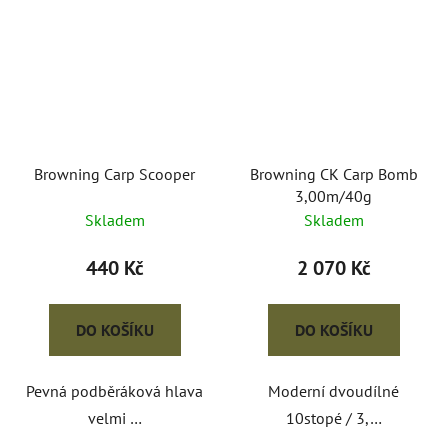
Browning Carp Scooper
Browning CK Carp Bomb
3,00m/40g
Skladem
Skladem
440 Kč
2 070 Kč
DO KOŠÍKU
DO KOŠÍKU
Pevná podběráková hlava
Moderní dvoudílné
velmi …
10stopé / 3,…