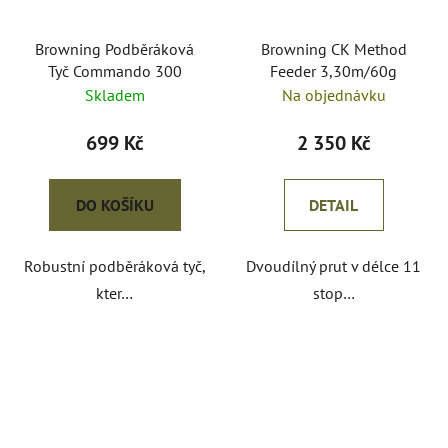
Browning Podběráková
Browning CK Method
Tyč Commando 300
Feeder 3,30m/60g
Skladem
Na objednávku
699 Kč
2 350 Kč
DO KOŠÍKU
DETAIL
Robustní podběráková tyč,
Dvoudílný prut v délce 11
kter…
stop…