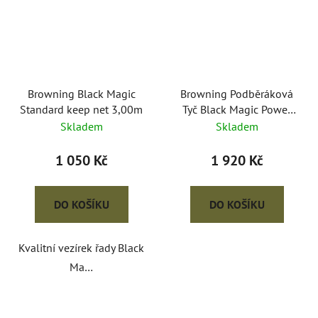
Browning Black Magic
Browning Podběráková
Standard keep net 3,00m
Tyč Black Magic Power
Handle 4m
Skladem
Skladem
1 050 Kč
1 920 Kč
DO KOŠÍKU
DO KOŠÍKU
Kvalitní vezírek řady Black
Ma…