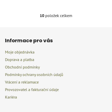
10
položek celkem
O
v
l
Z
á
á
d
Informace pro vás
p
a
a
c
Moje objednávka
t
í
Doprava a platba
í
p
r
Obchodní podmínky
v
Podmínky ochrany osobních údajů
k
Vrácení a reklamace
y
v
Provozovatel a fakturační údaje
ý
Kariéra
p
i
s