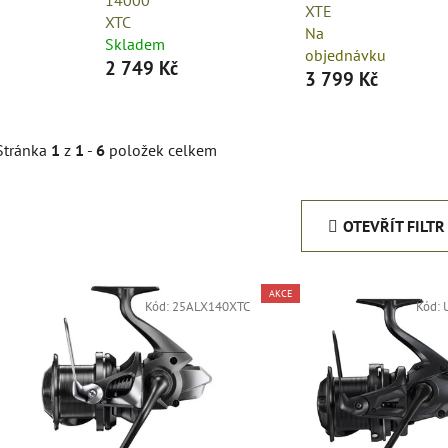
XTE
XTC
Na
Skladem
objednávku
2 749 Kč
3 799 Kč
Stránka
1
z
1
-
6
položek celkem
OTEVŘÍT FILTR
V
AKCE
ý
Kód:
25ALX140XTC
Kód:
p
i
s
p
r