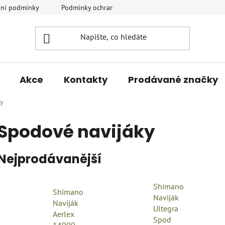
ní podmínky
Podmínky ochrany osobních údajů
Vrácení a r
Akce
Kontakty
Prodávané značky
ky
Spodové navijáky
Nejprodávanější
Shimano
Shimano
Naviják
Naviják
Ultegra
Aerlex
Spod
14000