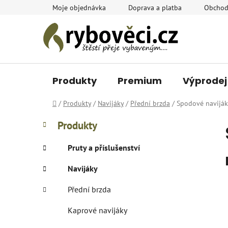
Přejít
Moje objednávka
Doprava a platba
Obchod
na
obsah
Produkty
Premium
Výprodej
Domů
/
Produkty
/
Navijáky
/
Přední brzda
/
Spodové navijá
P
K
Přeskočit
Produkty
a
o
kategorie
t
s
Pruty a příslušenství
e
t
g
Navijáky
r
o
a
r
Přední brzda
i
n
e
n
Kaprové navijáky
í