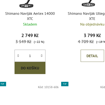
o
d
Shimano Naviják Aerlex 14000
Shimano Naviják Ulteg
u
XTC
XTE
k
Skladem
Na objednávku
t
ů
2 749 Kč
3 799 Kč
3 549 Kč
4 709 Kč
(–22 %)
(–19 
DETAIL
DO KOŠÍKU
TIP
TIP
Kód:
10158-606
Kó