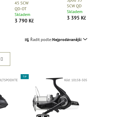
45 SCW
SCW QD
QD-OT
Skladem
Skladem
3 395 Kč
3 790 Kč
Ř
Řadit podle:
Nejprodávanější
a
z
e
n
í
p
TIP
ULTSPODXTE
Kód:
10158-505
r
o
d
u
k
t