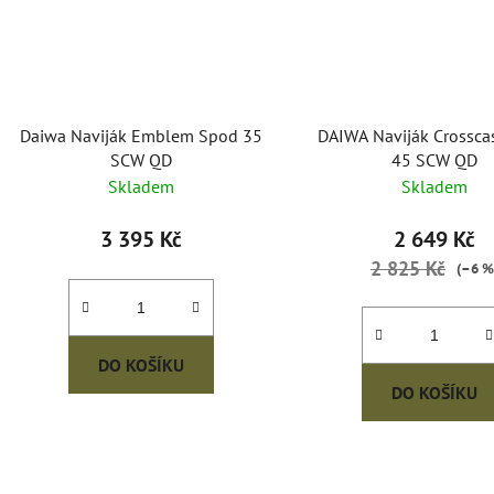
Daiwa Naviják Emblem Spod 35
DAIWA Naviják Crossca
SCW QD
45 SCW QD
Skladem
Skladem
3 395 Kč
2 649 Kč
2 825 Kč
(–6 %
DO KOŠÍKU
DO KOŠÍKU
O