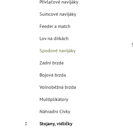
Přívlačové navijáky
p
a
Sumcové navijáky
n
Feeder a match
e
l
Lov na dírkách
Spodové navijáky
Zadní brzda
Bojová brzda
Volnoběžná brzda
Multiplikátory
Náhradní Cívky
Stojany, vidličky