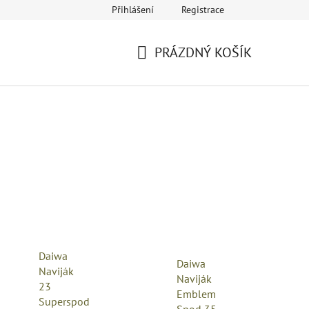
Přihlášení
Registrace
eklamace
Provozovatel a fakturační údaje
Kariéra
PRÁZDNÝ KOŠÍK
NÁKUPNÍ
KOŠÍK
Daiwa
Daiwa
Naviják
Naviják
23
Emblem
Superspod
Spod 35