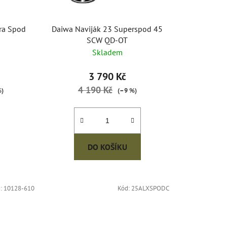
ů
ra Spod
Daiwa Naviják 23 Superspod 45
SCW QD-OT
Skladem
3 790 Kč
4 190 Kč
%)
(–9 %)
DO KOŠÍKU
d:
10128-610
Kód:
25ALXSPODC