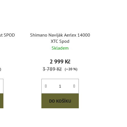
st SPOD
Shimano Naviják Aerlex 14000
XTC Spod
Skladem
2 999 Kč
3 789 Kč
)
(–20 %)
DO KOŠÍKU