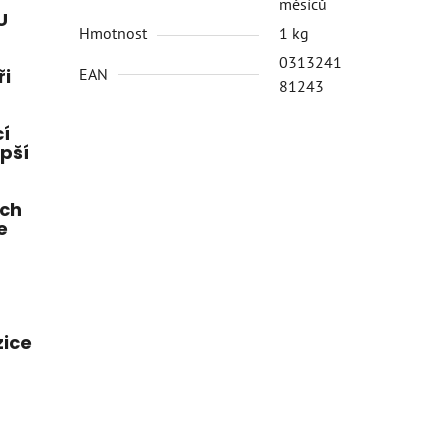
měsíců
U
Hmotnost
1 kg
0313241
ři
EAN
81243
í
epší
ích
e
zice