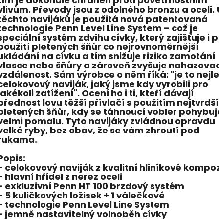
tím je dokonale chráněn proti povětrnostním
vlivům. Převody jsou z odolného bronzu a oceli. 
těchto navijáků je použitá nová patentovaná
technologie Penn Level Line System – což je
speciální systém zdvihu cívky, který zajišťuje i p
použití pletených šňůr co nejrovnoměrnější
ukládání na cívku a tím snižuje riziko zamotání
vlasce nebo šňůry a zároveň zvyšuje nahazovac
vzdálenost. Sám výrobce o něm říká: "je to nejl
celokovový naviják, jaký jsme kdy vyrobili pro
jakékoli zatížení". Ocení ho i ti, kteří dávají
přednost lovu těžší přívlačí s použitím nejtvrdš
pletených šňůr, kdy se táhnoucí vobler pohybuj
velmi pomalu. Tyto navijáky zvládnou opravdu
velké ryby, bez obav, že se vám zhroutí pod
rukama.
Popis:
- celokovový naviják z kvalitní hliníkové kompo
- hlavní hřídel z nerez oceli
- exkluzivní Penn HT 100 brzdový systém
- 5 kuličkových ložisek + 1 válečkové
- technologie Penn Level Line System
- jemně nastavitelný volnoběh cívky