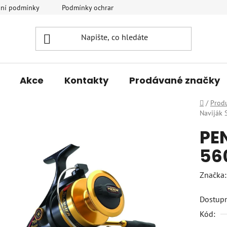
ní podmínky
Podmínky ochrany osobních údajů
Vrácení a r
Akce
Kontakty
Prodávané značky
Domů
/
Prod
Naviják
PE
56
Značka
Dostup
Kód: