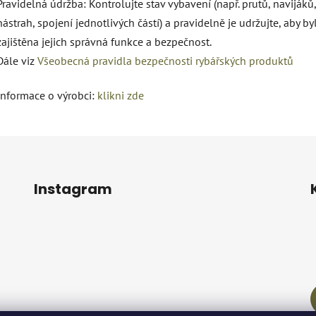
Pravidelná údržba: Kontrolujte stav vybavení (např. prutů, navijáků,
nástrah, spojení jednotlivých částí) a pravidelně je udržujte, aby by
zajištěna jejich správná funkce a bezpečnost.
Dále viz
Všeobecná pravidla bezpečnosti rybářských produktů
Informace o výrobci:
klikni zde
Instagram