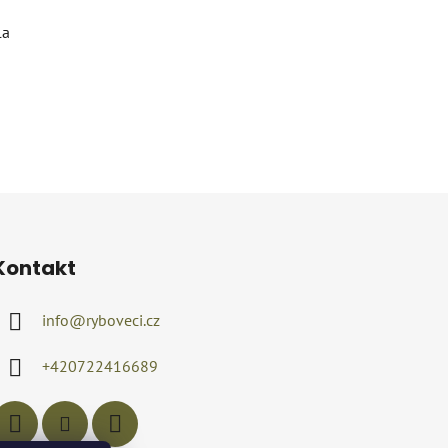
la
Kontakt
info
@
ryboveci.cz
+420722416689