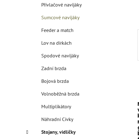
í
Přívlačové navijáky
p
a
Sumcové navijáky
n
Feeder a match
e
l
Lov na dírkách
Spodové navijáky
Zadní brzda
Bojová brzda
Volnoběžná brzda
Multiplikátory
Náhradní Cívky
Stojany, vidličky