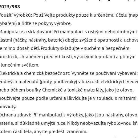
2023/988
Použití výrobků: Používejte produkty pouze k určenému účelu (např
rybaření) a řiďte se pokyny výrobce.
Manipulace a skladování: Při manipulaci s ostrými nebo drobnými
částmi (háčky, nástrahy, baterie) dbejte zvýšené opatrnosti a uchov
je mimo dosah dětí. Produkty skladujte v suchém a bezpečném
prostředí, chráněném před vlhkostí, vysokými teplotami a přímým
slunečním světlem.
Elektrická a chemická bezpečnost: Vyhněte se používání vybavení 
vodivých materiálů (pruty, podběráky) v blízkosti elektrických vede
nebo během bouřky. Chemické a toxické materiály, jako je olovo,
používejte pouze podle určení a likvidujte je v souladu s místními
pravidly.
Ochrana zdraví: Při manipulaci s výrobky, jako jsou nástrahy, olov
baterie, si důkladně umyjte ruce. Nikdy neobvazujte rybolovnou š
kolem částí těla, abyste předešli zraněním.