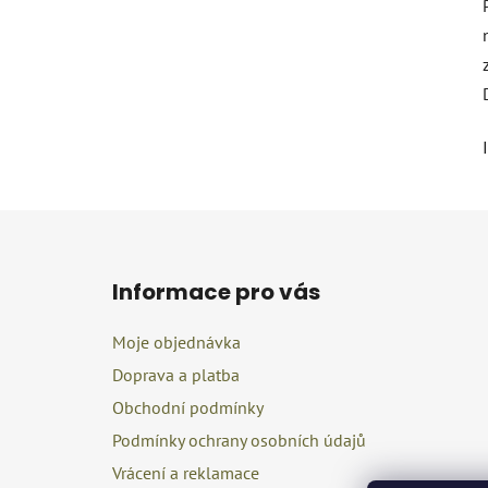
Z
á
Informace pro vás
p
a
Moje objednávka
t
Doprava a platba
í
Obchodní podmínky
Podmínky ochrany osobních údajů
Vrácení a reklamace