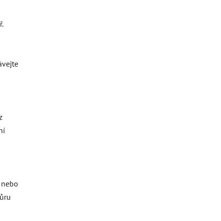
.
ávejte
z
ní
o nebo
ňůru