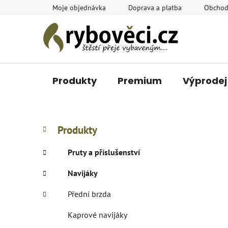
Přejít
Moje objednávka
Doprava a platba
Obchod
na
obsah
Produkty
Premium
Výprodej
P
K
Přeskočit
Produkty
a
o
kategorie
t
s
Pruty a příslušenství
e
t
g
Navijáky
r
o
a
r
Přední brzda
i
n
e
n
Kaprové navijáky