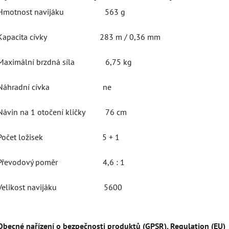
Hmotnost navijáku 563 g
Kapacita cívky 283 m / 0,36 mm
Maximální brzdná síla 6,75 kg
Náhradní cívka ne
Návin na 1 otočení kličky 76 cm
Počet ložisek 5 + 1
Převodový poměr 4,6 : 1
Velikost navijáku 5600
Obecné nařízení o bezpečnosti produktů (GPSR), Regulation (EU)