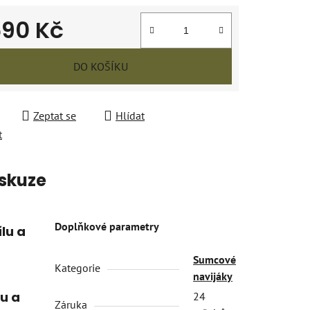
690 Kč
 cena:
DO KOŠÍKU
Zeptat se
Hlídat
t
skuze
Doplňkové parametry
lu a
Sumcové
Kategorie
u
navijáky
u a
24
Záruka