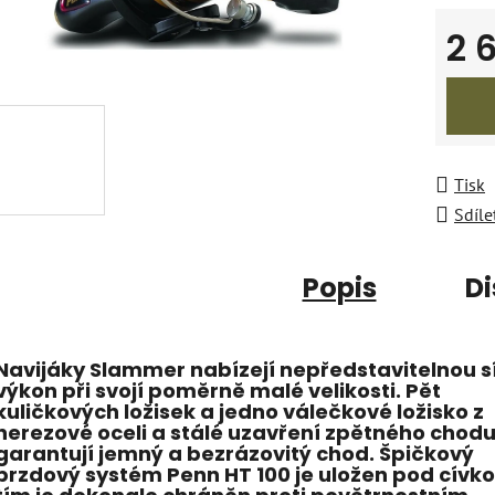
2 
Měrná
Tisk
Sdíle
Popis
Di
Navijáky Slammer nabízejí nepředstavitelnou sí
výkon při svojí poměrně malé velikosti. Pět
kuličkových ložisek a jedno válečkové ložisko z
nerezové oceli a stálé uzavření zpětného chod
garantují jemný a bezrázovitý chod. Špičkový
brzdový systém Penn HT 100 je uložen pod cívko