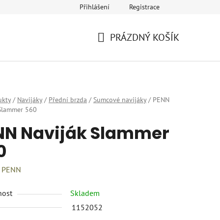
Přihlášení
Registrace
eklamace
Provozovatel a fakturační údaje
Kariéra
PRÁZDNÝ KOŠÍK
NÁKUPNÍ
KOŠÍK
ukty
/
Navijáky
/
Přední brzda
/
Sumcové navijáky
/
PENN
 Slammer 560
NN Naviják Slammer
0
:
PENN
nost
Skladem
1152052