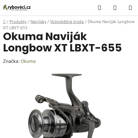
Přejít
Hledat
NÁKUPN
na
KOŠÍK
obsah
Domů
/
Produkty
/
Navijáky
/
Volnoběžná brzda
/
Okuma Naviják Longbow
XT LBXT-655
Okuma Naviják
Longbow XT LBXT-655
Značka:
Okuma