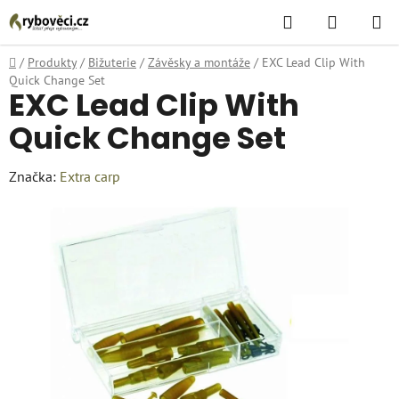
Přejít
Hledat
NÁKUPN
na
KOŠÍK
obsah
Domů
/
Produkty
/
Bižuterie
/
Závěsky a montáže
/
EXC Lead Clip With
Quick Change Set
EXC Lead Clip With
Quick Change Set
Značka:
Extra carp