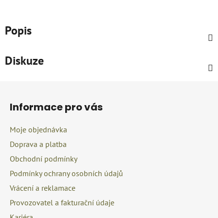
Popis
Diskuze
Z
á
Informace pro vás
p
a
Moje objednávka
t
Doprava a platba
í
Obchodní podmínky
Podmínky ochrany osobních údajů
Vrácení a reklamace
Provozovatel a fakturační údaje
Kariéra